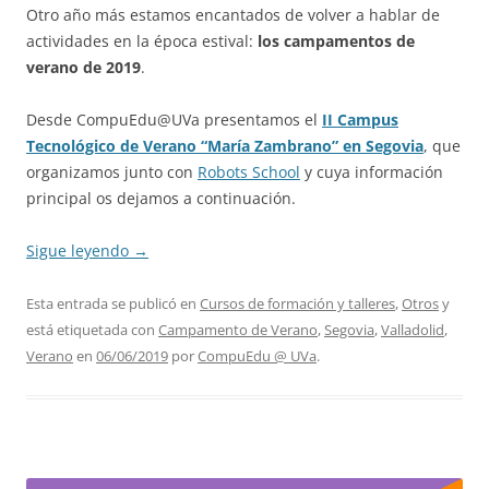
Otro año más estamos encantados de volver a hablar de
actividades en la época estival:
los campamentos de
verano de 2019
.
Desde CompuEdu@UVa presentamos el
II Campus
Tecnológico de Verano “María Zambrano” en Segovia
, que
organizamos junto con
Robots School
y cuya información
principal os dejamos a continuación.
Sigue leyendo
→
Esta entrada se publicó en
Cursos de formación y talleres
,
Otros
y
está etiquetada con
Campamento de Verano
,
Segovia
,
Valladolid
,
Verano
en
06/06/2019
por
CompuEdu @ UVa
.