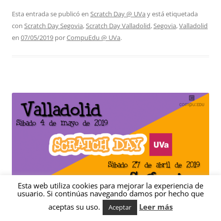
Esta entrada se publicó en
Scratch Day @ UVa
y está etiquetada
con
Scratch Day Segovia
,
Scratch Day Valladolid
,
Segovia
,
Valladolid
en
07/05/2019
por
CompuEdu @ UVa
.
Esta web utiliza cookies para mejorar la experiencia de
usuario. Si continúas navegando damos por hecho que
aceptas su uso.
Leer más
Aceptar
¡Nuevos Scratch Day 2019 en Segovia y