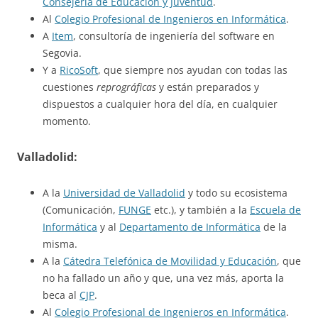
Consejería de Educación y Juventud
.
Al
Colegio Profesional de Ingenieros en Informática
.
A
Item
, consultoría de ingeniería del software en
Segovia.
Y a
RicoSoft
, que siempre nos ayudan con todas las
cuestiones
reprográficas
y están preparados y
dispuestos a cualquier hora del día, en cualquier
momento.
Valladolid:
A la
Universidad de Valladolid
y todo su ecosistema
(Comunicación,
FUNGE
etc.), y también a la
Escuela de
Informática
y al
Departamento de Informática
de la
misma.
A la
Cátedra Telefónica de Movilidad y Educación
, que
no ha fallado un año y que, una vez más, aporta la
beca al
CJP
.
Al
Colegio Profesional de Ingenieros en Informática
.