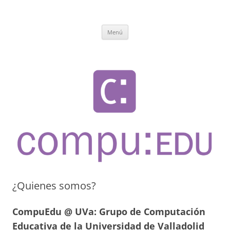
Saltar
al
CompuEdu @ UVa
contenido
Grupo de Computación Educativa de la Universidad de Valladolid
Menú
¿Quienes somos?
CompuEdu @ UVa: Grupo de Computación
Educativa de la Universidad de Valladolid