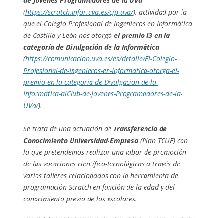
de Jóvenes Programadores de la UVa
(
https://scratch.infor.uva.es/cjp-uva/
), actividad por la
que el Colegio Profesional de Ingenieros en Informática
de Castilla y León nos otorgó
el premio I3 en la
categoría de Divulgación de la Informática
(
https://comunicacion.uva.es/es/detalle/El-Colegio-
Profesional-de-Ingenieros-en-Informatica-otorga-el-
premio-en-la-categoria-de-Divulgacion-de-la-
Informatica-alClub-de-Jovenes-Programadores-de-la-
UVa/
).
Se trata de una actuación de
Transferencia de
Conocimiento Universidad-Empresa
(Plan TCUE) con
la que pretendemos realizar una labor de promoción
de las vocaciones científico-tecnológicas a través de
varios talleres relacionados con la herramienta de
programación Scratch en función de la edad y del
conocimiento previo de los escolares.