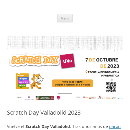
Saltar
al
CompuEdu @ UVa
contenido
Grupo de Computación Educativa de la Universidad de Valladolid
Menú
Scratch Day Valladolid 2023
Vuelve el
Scratch Day Valladolid
. Tras unos años de
parón