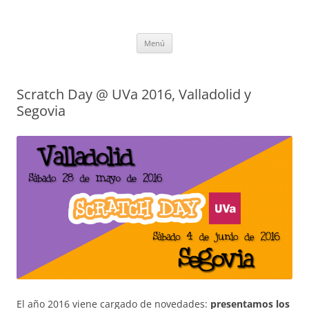
Saltar
al
CompuEdu @ UVa
contenido
Grupo de Computación Educativa de la Universidad de Valladolid
Menú
Scratch Day @ UVa 2016, Valladolid y
Segovia
El año 2016 viene cargado de novedades:
presentamos los