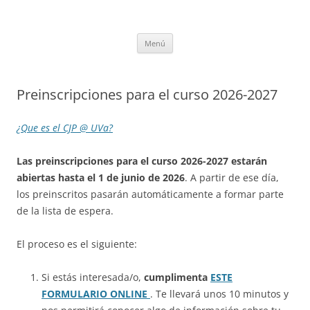
Saltar
al
CompuEdu @ UVa
contenido
Grupo de Computación Educativa de la Universidad de Valladolid
Menú
Preinscripciones para el curso 2026-2027
¿Que es el CJP @ UVa?
Las preinscripciones para el curso 2026-2027 estarán
abiertas hasta el 1 de junio de 2026
. A partir de ese día,
los preinscritos pasarán automáticamente a formar parte
de la lista de espera.
El proceso es el siguiente:
Si estás interesada/o,
cumplimenta
ESTE
FORMULARIO ONLINE
. Te llevará unos 10 minutos y