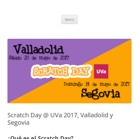
Saltar
al
CompuEdu @ UVa
contenido
Grupo de Computación Educativa de la Universidad de Valladolid
Menú
Scratch Day @ UVa 2017, Valladolid y
Segovia
¿Qué es el Scratch Day?