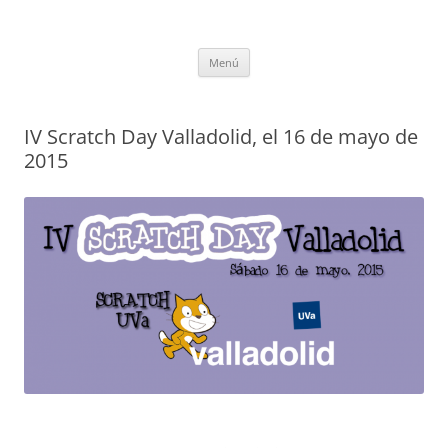
Saltar
al
CompuEdu @ UVa
contenido
Grupo de Computación Educativa de la Universidad de Valladolid
Menú
IV Scratch Day Valladolid, el 16 de mayo de
2015