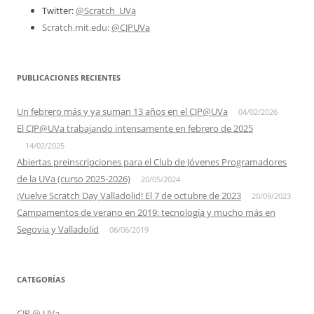
Twitter:
@Scratch_UVa
Scratch.mit.edu:
@CJPUVa
PUBLICACIONES RECIENTES
Un febrero más y ya suman 13 años en el CJP@UVa
04/02/2026
El CJP@UVa trabajando intensamente en febrero de 2025
14/02/2025
Abiertas preinscripciones para el Club de Jóvenes Programadores
de la UVa (curso 2025-2026)
20/05/2024
¡Vuelve Scratch Day Valladolid! El 7 de octubre de 2023
20/09/2023
Campamentos de verano en 2019: tecnología y mucho más en
Segovia y Valladolid
06/06/2019
CATEGORÍAS
CJP @ UVa