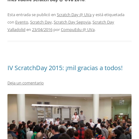
Esta entrada se publicó en
Scratch Day @ UVa
y está etiquetada
con
Evento
,
Scratch Day
,
Scratch Day Segovia
,
Scratch Day
Valladolid
en
23/04/2016
por
CompuEdu @ UVa
.
IV ScratchDay 2015: ¡mil gracias a todos!
Deja un comentario