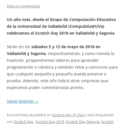
Deja un comentario
Un año más, desde el Grupo de Computación Educativa
de la Universidad de Valladolid (CompuEdu@UVa)
celebramos el Scratch Day 2018 en Valladolid y Segovia
.
Serán en los
sábados 5 y 12 de mayo de 2018 en
Valladolid y Segovia
, respectivamente, y como manda la
tradición, propondremos talleres para aprender
programación o robótica y también retos y concursos para
que cualquier pequeño y pequeña pueda ponerse a
prueba. Además, este año habrá otras sorpresas que
esperamos poder comentároslas pronto.
Sigue leyendo
→
Esta entrada se publicó en
Scratch Day @ UVa
y está etiquetada
con
Scratch Day
,
Scratch Day 2018
,
Scratch Day Segovia
,
Scratch