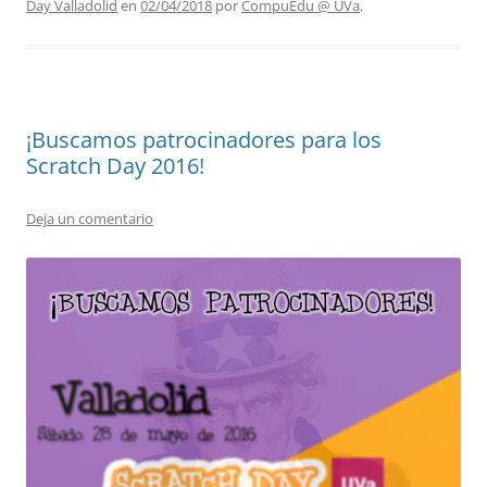
Day Valladolid
en
02/04/2018
por
CompuEdu @ UVa
.
¡Buscamos patrocinadores para los
Scratch Day 2016!
Deja un comentario