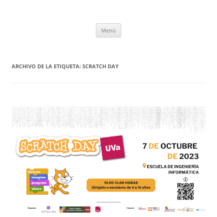
Saltar
al
CompuEdu @ UVa
contenido
Grupo de Computación Educativa de la Universidad de Valladolid
Menú
ARCHIVO DE LA ETIQUETA:
SCRATCH DAY