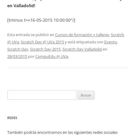
en Valladolid!
[tminus t=»16-05-2015 10:00:00″/]
Esta entrada se publicó en
Cursos de formación y talleres
,
Scratch
@ UVa
,
Scratch Day @ UVa 2015
y está etiquetada con
Evento
,
Scratch Day
,
Scratch Day 2015
,
Scratch Day Valladolid
en
28/03/2015
por
CompuEdu @ UVa
.
Buscar:
REDES
También podrás encontrarnos en las siguientes redes sociales