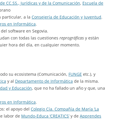
de CC.SS., Jurídicas y de la Comunicación
,
Escuela de
brano
 particular, a la
Consejería de Educación y Juventud
.
eros en Informática
.
a del software en Segovia.
udan con todas las cuestiones
reprográficas
y están
uier hora del día, en cualquier momento.
todo su ecosistema (Comunicación,
FUNGE
etc.), y
tica
y al
Departamento de Informática
de la misma.
idad y Educación
, que no ha fallado un año y que, una
eros en Informática
.
s: el apoyo del
Colegio Cía. Compañía de María ‘La
te labor de
Mundo-Educa ‘CREATICS’
y de
Apprendes