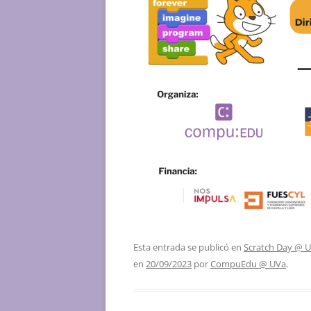
Esta entrada se publicó en
Scratch Day @ 
en
20/09/2023
por
CompuEdu @ UVa
.