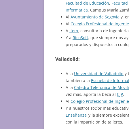
Facultad de Educación
,
Facultad 
Informática
, Campus María Zam
Al
Ayuntamiento de Segovia
y, en
Al
Colegio Profesional de Ingeni
A
Item
, consultoría de ingenierí
Y a
RicoSoft
, que siempre nos ay
preparados y dispuestos a cualq
Valladolid:
A la
Universidad de Valladolid
y 
también a la
Escuela de Informá
A la
Cátedra Telefónica de Movil
vez más, aporta la beca al
CJP
.
Al
Colegio Profesional de Ingeni
Y a nuestros
socios
más educativo
Enseñanza’
y la siempre excelen
con la impartición de talleres.