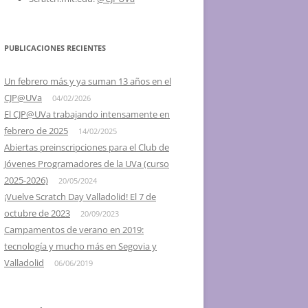
2016 – SCRATCH DAY @ UVA,
VALLADOLID Y SEGOVIA
PUBLICACIONES RECIENTES
2015 – IV SCRATCH DAY
VALLADOLID, EL 16 DE MAYO
Un febrero más y ya suman 13 años en el
CJP@UVa
04/02/2026
2014 – III SCRATCH DAY
El CJP@UVa trabajando intensamente en
VALLADOLID, EL 24 DE MAYO
febrero de 2025
14/02/2025
2013 – II SCRATCH DAY
Abiertas preinscripciones para el Club de
VALLADOLID, EL 18 DE MAYO
Jóvenes Programadores de la UVa (curso
2025-2026)
20/05/2024
2012 – I DÍA DE SCRATCH EN
¡Vuelve Scratch Day Valladolid! El 7 de
VALLADOLID, 26 DE MAYO
octubre de 2023
20/09/2023
Campamentos de verano en 2019:
2012 – I SCRATCH DAY SEGOVIA Y
tecnología y mucho más en Segovia y
PALENCIA
Valladolid
06/06/2019