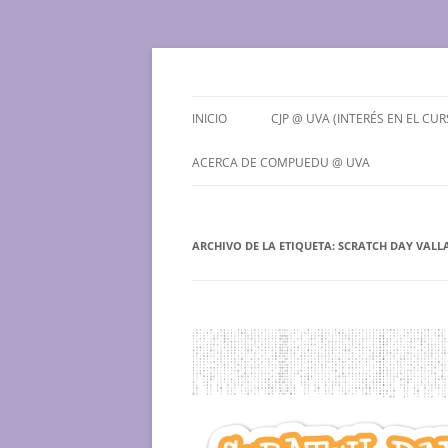
Saltar
al
contenido
Grupo de Computación Educativa de la Univ
CompuEdu @ UVa
INICIO
CJP @ UVA (INTERÉS EN EL CUR
¿QUÉ ES EL CJP @ UVA?
ACERCA DE COMPUEDU @ UVA
PREINSCRIPCIONES PARA EL
¿QUIENES SOMOS?
CURSO 2026-2027
ARCHIVO DE LA ETIQUETA:
CONTACTO
SCRATCH DAY VALL