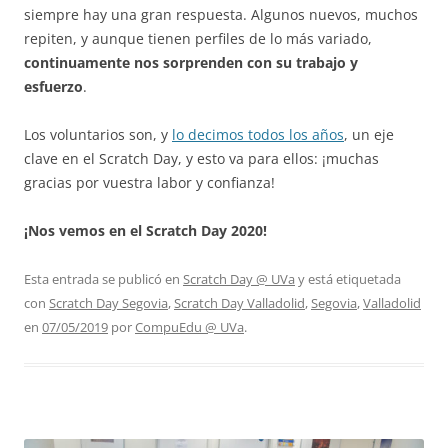
siempre hay una gran respuesta. Algunos nuevos, muchos
repiten, y aunque tienen perfiles de lo más variado,
continuamente nos sorprenden con su trabajo y
esfuerzo
.
Los voluntarios son, y
lo decimos todos los años
, un eje
clave en el Scratch Day, y esto va para ellos: ¡muchas
gracias por vuestra labor y confianza!
¡Nos vemos en el Scratch Day 2020!
Esta entrada se publicó en
Scratch Day @ UVa
y está etiquetada
con
Scratch Day Segovia
,
Scratch Day Valladolid
,
Segovia
,
Valladolid
en
07/05/2019
por
CompuEdu @ UVa
.