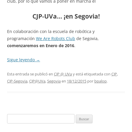
club, por lo que vamos a poner en marcha el
CJP-UVa… ¡en Segovia!
En colaboración con la escuela de robótica y
programación
We Are Robots Club
de Segovia,
comenzaremos en Enero de 2016
.
Sigue leyendo
→
Esta entrada se publicó en
CJP @ UVa
y está etiquetada con
CJP
,
CJP-Segovia
,
CJP@UVa
,
Segovia
en
18/12/2015
por
bpalop
.
Buscar: