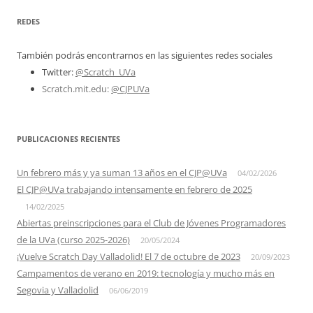
REDES
También podrás encontrarnos en las siguientes redes sociales
Twitter:
@Scratch_UVa
Scratch.mit.edu:
@CJPUVa
PUBLICACIONES RECIENTES
Un febrero más y ya suman 13 años en el CJP@UVa
04/02/2026
El CJP@UVa trabajando intensamente en febrero de 2025
14/02/2025
Abiertas preinscripciones para el Club de Jóvenes Programadores
de la UVa (curso 2025-2026)
20/05/2024
¡Vuelve Scratch Day Valladolid! El 7 de octubre de 2023
20/09/2023
Campamentos de verano en 2019: tecnología y mucho más en
Segovia y Valladolid
06/06/2019