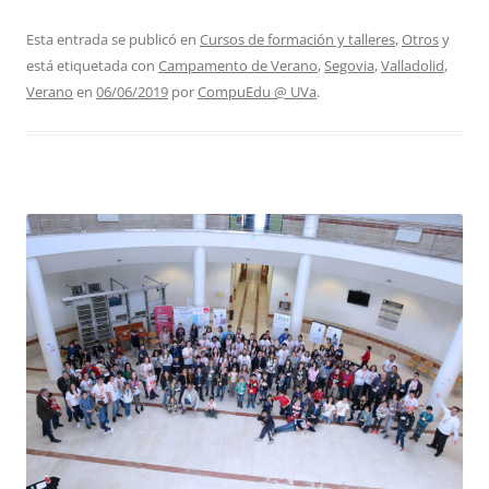
Esta entrada se publicó en
Cursos de formación y talleres
,
Otros
y
está etiquetada con
Campamento de Verano
,
Segovia
,
Valladolid
,
Verano
en
06/06/2019
por
CompuEdu @ UVa
.