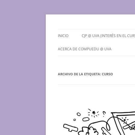
Saltar
al
contenido
Grupo de Computación Educativa de la Univ
CompuEdu @ UVa
INICIO
CJP @ UVA (INTERÉS EN EL CUR
¿QUÉ ES EL CJP @ UVA?
ACERCA DE COMPUEDU @ UVA
PREINSCRIPCIONES PARA EL
¿QUIENES SOMOS?
CURSO 2026-2027
ARCHIVO DE LA ETIQUETA:
CONTACTO
CURSO