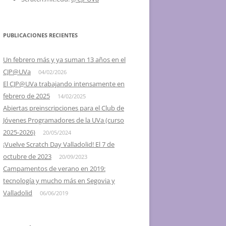
2016 – SCRATCH DAY @ UVA,
VALLADOLID Y SEGOVIA
PUBLICACIONES RECIENTES
2015 – IV SCRATCH DAY
VALLADOLID, EL 16 DE MAYO
Un febrero más y ya suman 13 años en el
CJP@UVa
04/02/2026
2014 – III SCRATCH DAY
El CJP@UVa trabajando intensamente en
VALLADOLID, EL 24 DE MAYO
febrero de 2025
14/02/2025
2013 – II SCRATCH DAY
Abiertas preinscripciones para el Club de
VALLADOLID, EL 18 DE MAYO
Jóvenes Programadores de la UVa (curso
2025-2026)
20/05/2024
2012 – I DÍA DE SCRATCH EN
¡Vuelve Scratch Day Valladolid! El 7 de
VALLADOLID, 26 DE MAYO
octubre de 2023
20/09/2023
Campamentos de verano en 2019:
2012 – I SCRATCH DAY SEGOVIA Y
tecnología y mucho más en Segovia y
PALENCIA
Valladolid
06/06/2019