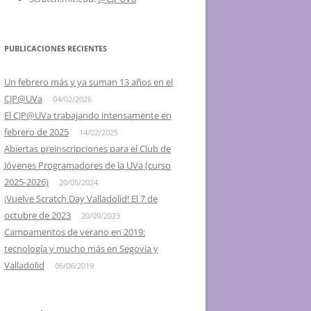
2016 – SCRATCH DAY @ UVA,
VALLADOLID Y SEGOVIA
PUBLICACIONES RECIENTES
2015 – IV SCRATCH DAY
VALLADOLID, EL 16 DE MAYO
Un febrero más y ya suman 13 años en el
CJP@UVa
04/02/2026
2014 – III SCRATCH DAY
El CJP@UVa trabajando intensamente en
VALLADOLID, EL 24 DE MAYO
febrero de 2025
14/02/2025
2013 – II SCRATCH DAY
Abiertas preinscripciones para el Club de
VALLADOLID, EL 18 DE MAYO
Jóvenes Programadores de la UVa (curso
2025-2026)
20/05/2024
2012 – I DÍA DE SCRATCH EN
¡Vuelve Scratch Day Valladolid! El 7 de
VALLADOLID, 26 DE MAYO
octubre de 2023
20/09/2023
Campamentos de verano en 2019:
2012 – I SCRATCH DAY SEGOVIA Y
tecnología y mucho más en Segovia y
PALENCIA
Valladolid
06/06/2019