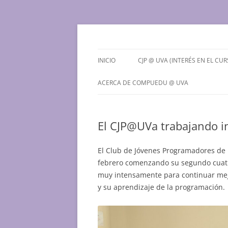
Saltar
al
contenido
Grupo de Computación Educativa de la Univ
CompuEdu @ UVa
INICIO
CJP @ UVA (INTERÉS EN EL CUR
¿QUÉ ES EL CJP @ UVA?
ACERCA DE COMPUEDU @ UVA
PREINSCRIPCIONES PARA EL
¿QUIENES SOMOS?
CURSO 2026-2027
El CJP@UVa trabajando i
CONTACTO
El Club de Jóvenes Programadores de 
febrero comenzando su segundo cuatr
muy intensamente para continuar mej
y su aprendizaje de la programación.