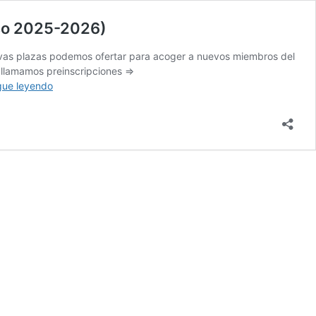
rso 2025-2026)
uevas plazas podemos ofertar para acoger a nuevos miembros del
 llamamos preinscripciones =>
Abiertas
gue leyendo
preinscripciones
para
el
Club
de
Jóvenes
Programadores
de
la
UVa
(curso
2025-
2026)