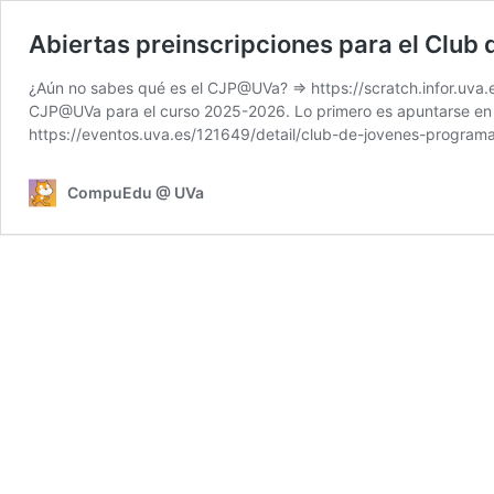
Abiertas preinscripciones para el Clu
¿Aún no sabes qué es el CJP@UVa? => https://scratch.infor.uva
CJP@UVa para el curso 2025-2026. Lo primero es apuntarse en el
https://eventos.uva.es/121649/detail/club-de-jovenes-progra
CompuEdu @ UVa