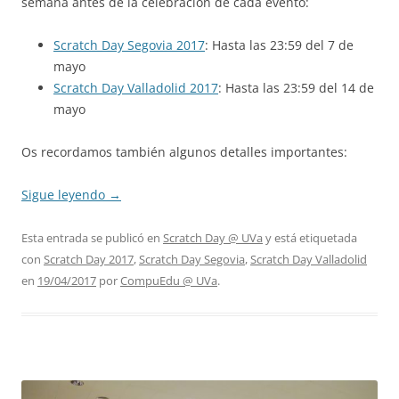
semana antes de la celebración de cada evento:
Scratch Day Segovia 2017
: Hasta las 23:59 del 7 de
mayo
Scratch Day Valladolid 2017
: Hasta las 23:59 del 14 de
mayo
Os recordamos también algunos detalles importantes:
Sigue leyendo
→
Esta entrada se publicó en
Scratch Day @ UVa
y está etiquetada
con
Scratch Day 2017
,
Scratch Day Segovia
,
Scratch Day Valladolid
en
19/04/2017
por
CompuEdu @ UVa
.