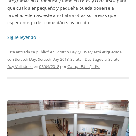
programación o robótica y también retos y concursos para
que cualquier pequeño y pequeña pueda ponerse a
prueba. Además, este año habrá otras sorpresas que
esperamos poder comentároslas pronto.
Sigue leyendo
→
Esta entrada se publicó en
Scratch Day @ UVa
y está etiquetada
con
Scratch Day
,
Scratch Day 2018
,
Scratch Day Segovia
,
Scratch
Day Valladolid
en
02/04/2018
por
CompuEdu @ UVa
.