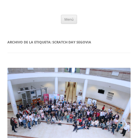
Saltar
al
CompuEdu @ UVa
contenido
Grupo de Computación Educativa de la Universidad de Valladolid
Menú
ARCHIVO DE LA ETIQUETA:
SCRATCH DAY SEGOVIA