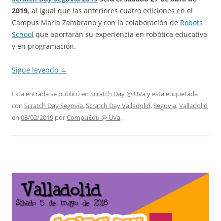
2019
, al igual que las anteriores cuatro ediciones en el
Campus María Zambrano y con la colaboración de
Robots
School
que aportarán su experiencia en robótica educativa
y en programación.
Sigue leyendo
→
Esta entrada se publicó en
Scratch Day @ UVa
y está etiquetada
con
Scratch Day Segovia
,
Scratch Day Valladolid
,
Segovia
,
Valladolid
en
08/02/2019
por
CompuEdu @ UVa
.