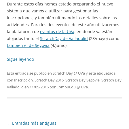
Durante estos días hemos estado preparando el nuevo
sistema que vamos a utilizar para gestionar las
inscripciones, y también ultimando los detalles sobre las
actividades. Para los dos eventos de este año utilizaremos
la plataforma de
eventos de la UVa
, en donde ya están
alojados tanto el
ScratchDay de Valladolid
(28/mayo) como
también el de Segovia
(4/junio).
Sigue leyendo
→
Esta entrada se publicó en
Scratch Day @ UVa
y está etiquetada
con
Inscripción
,
Scratch Day 2016
,
Scratch Day Segovia
,
Scratch Day
Valladolid
en
11/05/2016
por
CompuEdu @ UVa
.
Navegación
←
Entradas más antiguas