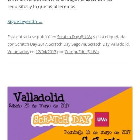
requisitos y lo que os ofrecemos:
Sigue leyendo
→
Esta entrada se publicó en
Scratch Day @ UVa
y está etiquetada
con
Scratch Day 2017
,
Scratch Day Segovia
,
Scratch Day Valladolid
,
Voluntarios
en
12/04/2017
por
CompuEdu @ UVa
.