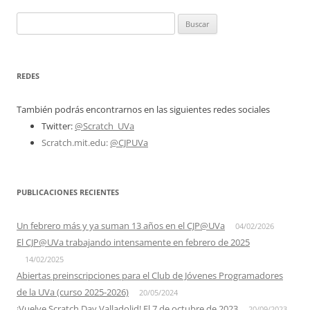
de
Buscar:
entradas
REDES
También podrás encontrarnos en las siguientes redes sociales
Twitter:
@Scratch_UVa
Scratch.mit.edu:
@CJPUVa
PUBLICACIONES RECIENTES
Un febrero más y ya suman 13 años en el CJP@UVa
04/02/2026
El CJP@UVa trabajando intensamente en febrero de 2025
14/02/2025
Abiertas preinscripciones para el Club de Jóvenes Programadores
de la UVa (curso 2025-2026)
20/05/2024
¡Vuelve Scratch Day Valladolid! El 7 de octubre de 2023
20/09/2023