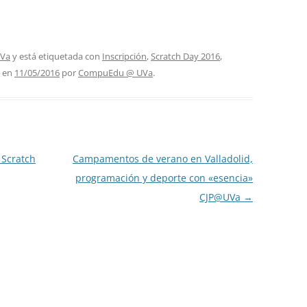
UVa
y está etiquetada con
Inscripción
,
Scratch Day 2016
,
en
11/05/2016
por
CompuEdu @ UVa
.
 Scratch
Campamentos de verano en Valladolid,
programación y deporte con «esencia»
CJP@UVa
→