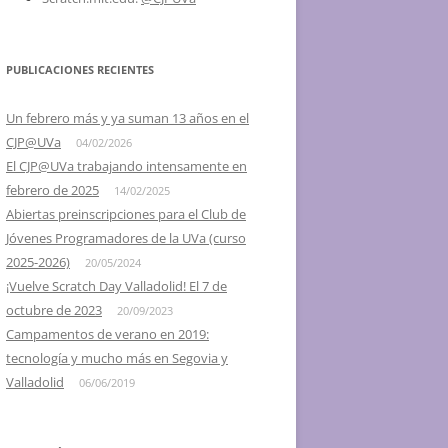
2016 – SCRATCH DAY @ UVA,
VALLADOLID Y SEGOVIA
PUBLICACIONES RECIENTES
2015 – IV SCRATCH DAY
VALLADOLID, EL 16 DE MAYO
Un febrero más y ya suman 13 años en el
CJP@UVa
04/02/2026
2014 – III SCRATCH DAY
El CJP@UVa trabajando intensamente en
VALLADOLID, EL 24 DE MAYO
febrero de 2025
14/02/2025
2013 – II SCRATCH DAY
Abiertas preinscripciones para el Club de
VALLADOLID, EL 18 DE MAYO
Jóvenes Programadores de la UVa (curso
2025-2026)
20/05/2024
2012 – I DÍA DE SCRATCH EN
¡Vuelve Scratch Day Valladolid! El 7 de
VALLADOLID, 26 DE MAYO
octubre de 2023
20/09/2023
Campamentos de verano en 2019:
2012 – I SCRATCH DAY SEGOVIA Y
tecnología y mucho más en Segovia y
PALENCIA
Valladolid
06/06/2019