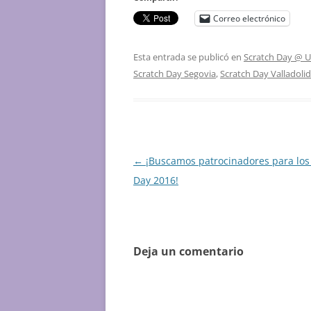
Correo electrónico
Esta entrada se publicó en
Scratch Day @ 
Scratch Day Segovia
,
Scratch Day Valladolid
Navegación
←
¡Buscamos patrocinadores para los
de
Day 2016!
entradas
Deja un comentario