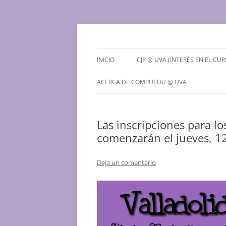
Saltar
al
contenido
Grupo de Computación Educativa de la Univ
CompuEdu @ UVa
INICIO
CJP @ UVA (INTERÉS EN EL CUR
¿QUÉ ES EL CJP @ UVA?
ACERCA DE COMPUEDU @ UVA
PREINSCRIPCIONES PARA EL
¿QUIENES SOMOS?
CURSO 2026-2027
Las inscripciones para l
CONTACTO
comenzarán el jueves, 1
Deja un comentario