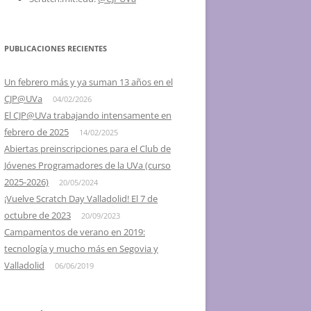
2016 – SCRATCH DAY @ UVA,
VALLADOLID Y SEGOVIA
PUBLICACIONES RECIENTES
2015 – IV SCRATCH DAY
VALLADOLID, EL 16 DE MAYO
Un febrero más y ya suman 13 años en el
CJP@UVa
04/02/2026
2014 – III SCRATCH DAY
El CJP@UVa trabajando intensamente en
VALLADOLID, EL 24 DE MAYO
febrero de 2025
14/02/2025
2013 – II SCRATCH DAY
Abiertas preinscripciones para el Club de
VALLADOLID, EL 18 DE MAYO
Jóvenes Programadores de la UVa (curso
2025-2026)
20/05/2024
2012 – I DÍA DE SCRATCH EN
¡Vuelve Scratch Day Valladolid! El 7 de
VALLADOLID, 26 DE MAYO
octubre de 2023
20/09/2023
Campamentos de verano en 2019:
2012 – I SCRATCH DAY SEGOVIA Y
tecnología y mucho más en Segovia y
PALENCIA
Valladolid
06/06/2019