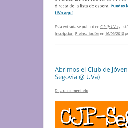
directa de la lista de espera.
Puedes l
UVa aquí
.
Esta entrada se publicó en
CJP @ UVa
y est
Inscripción
,
Preinscripción
en
16/06/2018
p
Abrimos el Club de Jóven
Segovia @ UVa)
Deja un comentario