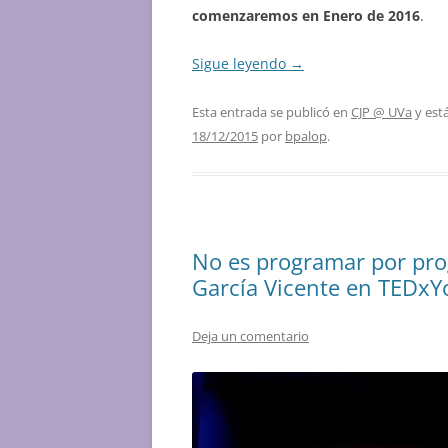
comenzaremos en Enero de 2016
.
Sigue leyendo
→
Esta entrada se publicó en
CJP @ UVa
y est
18/12/2015
por
bpalop
.
No es programar por pro
García Vicente en TEDxYo
Deja un comentario