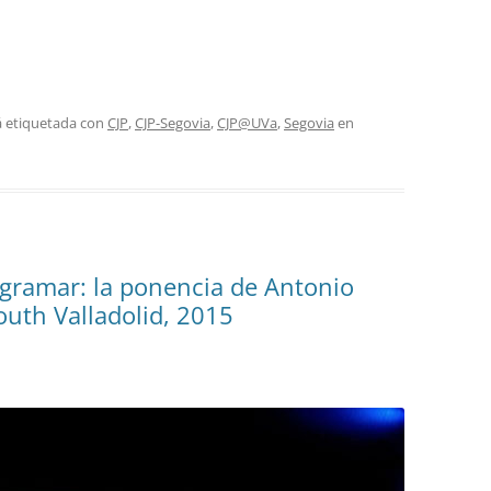
á etiquetada con
CJP
,
CJP-Segovia
,
CJP@UVa
,
Segovia
en
gramar: la ponencia de Antonio
uth Valladolid, 2015