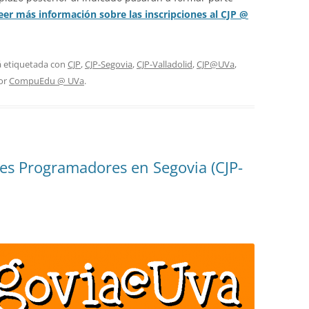
eer más información sobre las inscripciones al CJP @
á etiquetada con
CJP
,
CJP-Segovia
,
CJP-Valladolid
,
CJP@UVa
,
or
CompuEdu @ UVa
.
es Programadores en Segovia (CJP-