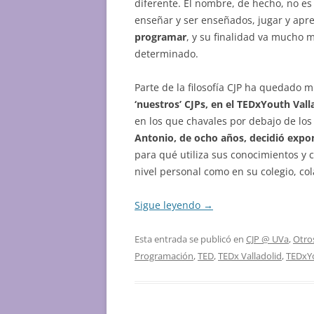
diferente. El nombre, de hecho, no es
enseñar y ser enseñados, jugar y apr
programar
, y su finalidad va mucho
determinado.
Parte de la filosofía CJP ha quedado
‘nuestros’ CJPs, en el TEDxYouth Vall
en los que chavales por debajo de lo
Antonio, de ocho años, decidió expo
para qué utiliza sus conocimientos y c
nivel personal como en su colegio, c
Sigue leyendo
→
Esta entrada se publicó en
CJP @ UVa
,
Otro
Programación
,
TED
,
TEDx Valladolid
,
TEDxYo