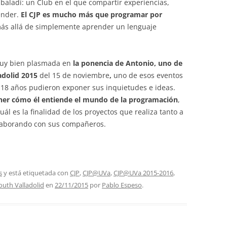
 baladí: un Club en el que compartir experiencias,
ender.
El CJP es mucho más que programar por
 más allá de simplemente aprender un lenguaje
 muy bien plasmada en
la ponencia de Antonio, uno de
adolid 2015
del 15 de noviembre
,
uno de esos eventos
s 18 años pudieron exponer sus inquietudes e ideas.
ner cómo él entiende el mundo de la programación
,
uál es la finalidad de los proyectos que realiza tanto a
olaborando con sus compañeros.
s
y está etiquetada con
CJP
,
CJP@UVa
,
CJP@UVa 2015-2016
,
uth Valladolid
en
22/11/2015
por
Pablo Espeso
.