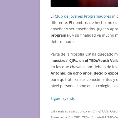
El
Club de Jóvenes Programadores
ini
diferente. El nombre, de hecho, no es
enseñar y ser enseñados, jugar y apr
programar
, y su finalidad va mucho
determinado.
Parte de la filosofía CJP ha quedado
‘nuestros’ CJPs, en el TEDxYouth Vall
en los que chavales por debajo de lo
Antonio, de ocho años, decidió expo
para qué utiliza sus conocimientos y c
nivel personal como en su colegio, c
Sigue leyendo
→
Esta entrada se publicó en
CJP @ UVa
,
Otro
Programación
,
TED
,
TEDx Valladolid
,
TEDxYo