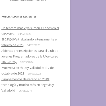
2016 – SCRATCH DAY @ UVA,
VALLADOLID Y SEGOVIA
PUBLICACIONES RECIENTES
2015 – IV SCRATCH DAY
VALLADOLID, EL 16 DE MAYO
Un febrero más y ya suman 13 años en el
CJP@UVa
04/02/2026
2014 – III SCRATCH DAY
El CJP@UVa trabajando intensamente en
VALLADOLID, EL 24 DE MAYO
febrero de 2025
14/02/2025
2013 – II SCRATCH DAY
Abiertas preinscripciones para el Club de
VALLADOLID, EL 18 DE MAYO
Jóvenes Programadores de la UVa (curso
2025-2026)
20/05/2024
2012 – I DÍA DE SCRATCH EN
¡Vuelve Scratch Day Valladolid! El 7 de
VALLADOLID, 26 DE MAYO
octubre de 2023
20/09/2023
Campamentos de verano en 2019:
2012 – I SCRATCH DAY SEGOVIA Y
tecnología y mucho más en Segovia y
PALENCIA
Valladolid
06/06/2019