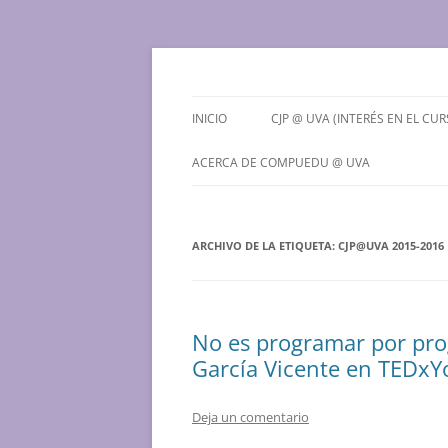
Saltar
al
contenido
Grupo de Computación Educativa de la Univ
CompuEdu @ UVa
INICIO
CJP @ UVA (INTERÉS EN EL CUR
¿QUÉ ES EL CJP @ UVA?
ACERCA DE COMPUEDU @ UVA
PREINSCRIPCIONES PARA EL
¿QUIENES SOMOS?
CURSO 2026-2027
ARCHIVO DE LA ETIQUETA:
CONTACTO
CJP@UVA 2015-2016
No es programar por pro
García Vicente en TEDxYo
Deja un comentario