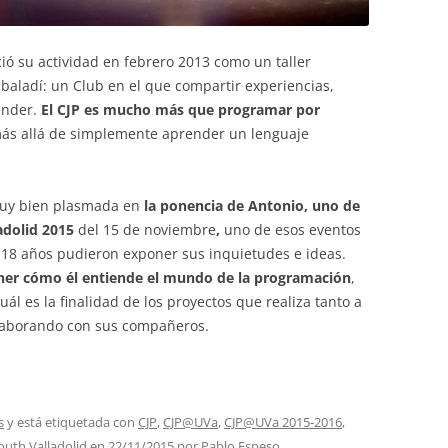
ció su actividad en febrero 2013 como un taller
 baladí: un Club en el que compartir experiencias,
ender.
El CJP es mucho más que programar por
 más allá de simplemente aprender un lenguaje
 muy bien plasmada en
la ponencia de Antonio, uno de
adolid 2015
del 15 de noviembre
,
uno de esos eventos
s 18 años pudieron exponer sus inquietudes e ideas.
ner cómo él entiende el mundo de la programación
,
uál es la finalidad de los proyectos que realiza tanto a
olaborando con sus compañeros.
s
y está etiquetada con
CJP
,
CJP@UVa
,
CJP@UVa 2015-2016
,
uth Valladolid
en
22/11/2015
por
Pablo Espeso
.