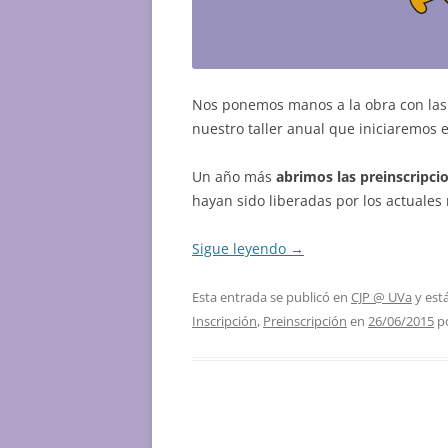
Nos ponemos manos a la obra con la
nuestro taller anual que iniciaremos 
Un año más
abrimos las preinscripc
hayan sido liberadas por los actuales 
Sigue leyendo
→
Esta entrada se publicó en
CJP @ UVa
y est
Inscripción
,
Preinscripción
en
26/06/2015
p