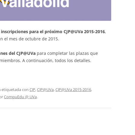
s
inscripciones para el próximo CJP@UVa 2015-2016
,
en el mes de octubre de 2015.
iones del CJP@UVa
para completar las plazas que
miembros. A continuación, todos los detalles.
á etiquetada con
CJP
,
CJP@UVa
,
CJP@UVa 2015-2016
,
or
CompuEdu @ UVa
.