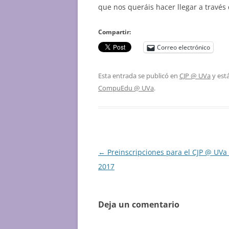
que nos queráis hacer llegar a través
Compartir:
Correo electrónico
Esta entrada se publicó en
CJP @ UVa
y est
CompuEdu @ UVa
.
Navegación
←
Preinscripciones para el CJP @ UVa
de
2017
entradas
Deja un comentario