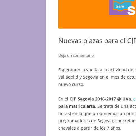
Nuevas plazas para el C
Deja un comentario
Esperando la vuelta a la actividad d
Valladolid y Segovia en el mes de oc
nuevo curso.
En el
CJP Segovia 2016-2017 @ UVa
,
e
para matricularte
. Se trata de una ac
horas) en la que proponemos un punt
programadores de Segovia, concretam
chavales a partir de los 7 años.