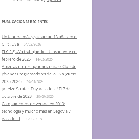
2016 – SCRATCH DAY @ UVA,
VALLADOLID Y SEGOVIA
PUBLICACIONES RECIENTES
2015 – IV SCRATCH DAY
VALLADOLID, EL 16 DE MAYO
Un febrero más y ya suman 13 años en el
CJP@UVa
04/02/2026
2014 – III SCRATCH DAY
El CJP@UVa trabajando intensamente en
VALLADOLID, EL 24 DE MAYO
febrero de 2025
14/02/2025
2013 – II SCRATCH DAY
Abiertas preinscripciones para el Club de
VALLADOLID, EL 18 DE MAYO
Jóvenes Programadores de la UVa (curso
2025-2026)
20/05/2024
2012 – I DÍA DE SCRATCH EN
¡Vuelve Scratch Day Valladolid! El 7 de
VALLADOLID, 26 DE MAYO
octubre de 2023
20/09/2023
Campamentos de verano en 2019:
2012 – I SCRATCH DAY SEGOVIA Y
tecnología y mucho más en Segovia y
PALENCIA
Valladolid
06/06/2019