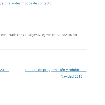
 de
diferentes modos de contacto
.
á etiquetada con
CJP-Segovia
,
Segovia
en
12/09/2016
por
 2016-
Talleres de programación y robótica en
Navidad 2016
→