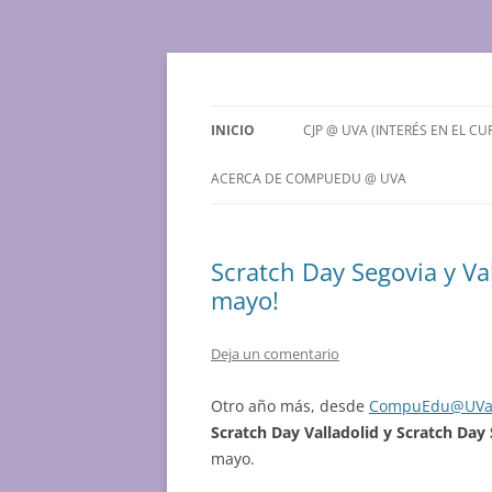
Saltar
al
contenido
Grupo de Computación Educativa de la Univ
CompuEdu @ UVa
INICIO
CJP @ UVA (INTERÉS EN EL CU
¿QUÉ ES EL CJP @ UVA?
ACERCA DE COMPUEDU @ UVA
PREINSCRIPCIONES PARA EL
¿QUIENES SOMOS?
CURSO 2026-2027
Scratch Day Segovia y Val
CONTACTO
mayo!
Deja un comentario
Otro año más, desde
CompuEdu@UV
Scratch Day Valladolid y Scratch Day
mayo.