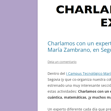
Charlamos con un expert
María Zambrano, en Seg
Deja un comentario
Dentro del
I Campus Tecnológico Mar
Segovia (y que co-organiza nuestra c
estrenado una muy interesante sección
estas actividades:
Charlamos con un e
cuántica, matemáticas, ¡y muchos m
Un experto diferente cada día que pr