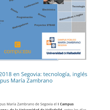
18 en Segovia: tecnología, inglés
mpus María Zambrano
ampus María Zambrano de Segovia el
I Campus
no» de la Universidad de Valladolid
, entre los días