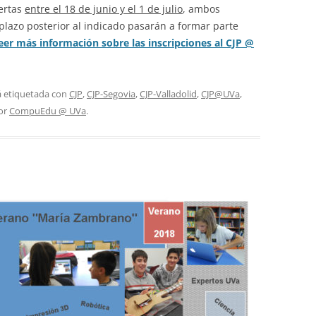
iertas
entre el 18 de junio y el 1 de julio
, ambos
 plazo posterior al indicado pasarán a formar parte
eer más información sobre las inscripciones al CJP @
á etiquetada con
CJP
,
CJP-Segovia
,
CJP-Valladolid
,
CJP@UVa
,
or
CompuEdu @ UVa
.