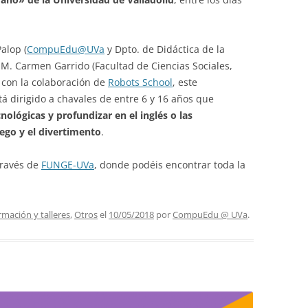
alop (
CompuEdu@UVa
y Dpto. de Didáctica de la
M. Carmen Garrido (Facultad de Ciencias Sociales,
y con la colaboración de
Robots School
, este
 dirigido a chavales de entre 6 y 16 años que
ológicas y profundizar en el inglés o las
ego y el divertimento
.
través de
FUNGE-UVa
, donde podéis encontrar toda la
rmación y talleres
,
Otros
el
10/05/2018
por
CompuEdu @ UVa
.