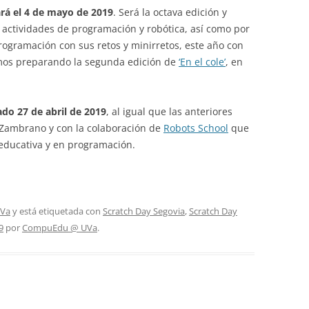
ará el 4 de mayo de 2019
. Será la octava edición y
 actividades de programación y robótica, así como por
rogramación con sus retos y minirretos, este año con
mos preparando la segunda edición de
‘En el cole’
, en
ado 27 de abril de 2019
, al igual que las anteriores
 Zambrano y con la colaboración de
Robots School
que
 educativa y en programación.
UVa
y está etiquetada con
Scratch Day Segovia
,
Scratch Day
9
por
CompuEdu @ UVa
.