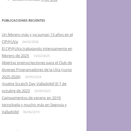
2016 – SCRATCH DAY @ UVA,
VALLADOLID Y SEGOVIA
PUBLICACIONES RECIENTES
2015 – IV SCRATCH DAY
VALLADOLID, EL 16 DE MAYO
Un febrero más y ya suman 13 años en el
CJP@UVa
04/02/2026
2014 – III SCRATCH DAY
El CJP@UVa trabajando intensamente en
VALLADOLID, EL 24 DE MAYO
febrero de 2025
14/02/2025
2013 – II SCRATCH DAY
Abiertas preinscripciones para el Club de
VALLADOLID, EL 18 DE MAYO
Jóvenes Programadores de la UVa (curso
2025-2026)
20/05/2024
2012 – I DÍA DE SCRATCH EN
¡Vuelve Scratch Day Valladolid! El 7 de
VALLADOLID, 26 DE MAYO
octubre de 2023
20/09/2023
Campamentos de verano en 2019:
2012 – I SCRATCH DAY SEGOVIA Y
tecnología y mucho más en Segovia y
PALENCIA
Valladolid
06/06/2019