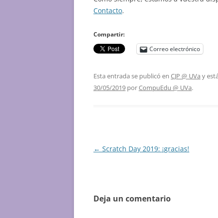
Contacto
.
Compartir:
Correo electrónico
Esta entrada se publicó en
CJP @ UVa
y est
30/05/2019
por
CompuEdu @ UVa
.
Navegación
←
Scratch Day 2019: ¡gracias!
de
entradas
Deja un comentario