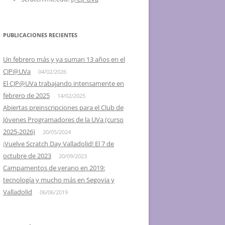
2016 – SCRATCH DAY @ UVA,
VALLADOLID Y SEGOVIA
PUBLICACIONES RECIENTES
2015 – IV SCRATCH DAY
VALLADOLID, EL 16 DE MAYO
Un febrero más y ya suman 13 años en el
CJP@UVa
04/02/2026
2014 – III SCRATCH DAY
El CJP@UVa trabajando intensamente en
VALLADOLID, EL 24 DE MAYO
febrero de 2025
14/02/2025
2013 – II SCRATCH DAY
Abiertas preinscripciones para el Club de
VALLADOLID, EL 18 DE MAYO
Jóvenes Programadores de la UVa (curso
2025-2026)
20/05/2024
2012 – I DÍA DE SCRATCH EN
¡Vuelve Scratch Day Valladolid! El 7 de
VALLADOLID, 26 DE MAYO
octubre de 2023
20/09/2023
Campamentos de verano en 2019:
2012 – I SCRATCH DAY SEGOVIA Y
tecnología y mucho más en Segovia y
PALENCIA
Valladolid
06/06/2019