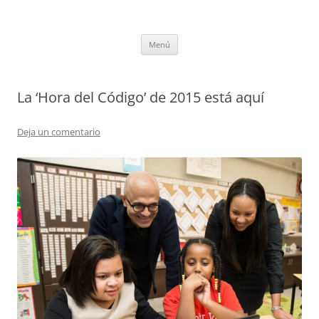
Saltar
al
CompuEdu @ UVa
contenido
Grupo de Computación Educativa de la Universidad de Valladolid
Menú
La ‘Hora del Código’ de 2015 está aquí
Deja un comentario