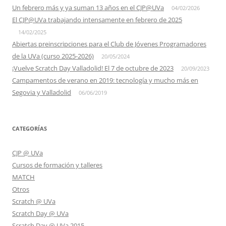
Un febrero más y ya suman 13 años en el CJP@UVa
04/02/2026
El CJP@UVa trabajando intensamente en febrero de 2025
14/02/2025
Abiertas preinscripciones para el Club de Jóvenes Programadores
de la UVa (curso 2025-2026)
20/05/2024
¡Vuelve Scratch Day Valladolid! El 7 de octubre de 2023
20/09/2023
Campamentos de verano en 2019: tecnología y mucho más en
Segovia y Valladolid
06/06/2019
CATEGORÍAS
CJP @ UVa
Cursos de formación y talleres
MATCH
Otros
Scratch @ UVa
Scratch Day @ UVa
Scratch Day @ UVa 2015