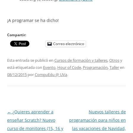
¡A programar se ha dicho!
Compartir:
Correo electrónico
Esta entrada se publicó en
Cursos de formación y talleres
,
Otros
y
está etiquetada con
Evento
,
Hour of Code
,
Programación
,
Taller
en
08/12/2015
por
CompuEdu @ UVa
.
Navegación
←
¿Quieres aprender a
Nuevos talleres de
de
enseñar Scratch? Nuevo
programación para niños en
entradas
curso de monitores (15, 16 y
las vacaciones de Navidad,