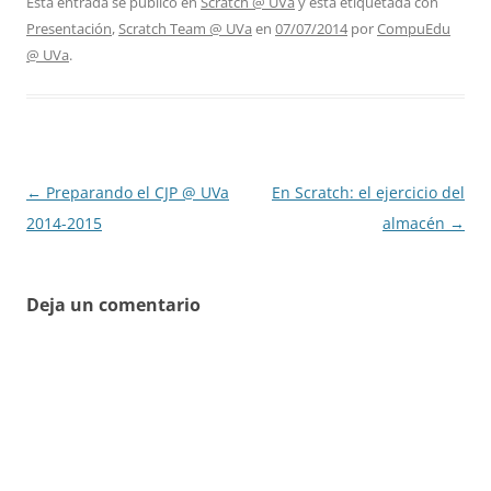
Esta entrada se publicó en
Scratch @ UVa
y está etiquetada con
Presentación
,
Scratch Team @ UVa
en
07/07/2014
por
CompuEdu
@ UVa
.
Navegación
←
Preparando el CJP @ UVa
En Scratch: el ejercicio del
de
2014-2015
almacén
→
entradas
Deja un comentario