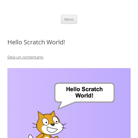
Saltar
al
CompuEdu @ UVa
contenido
Grupo de Computación Educativa de la Universidad de Valladolid
Menú
Hello Scratch World!
Deja un comentario