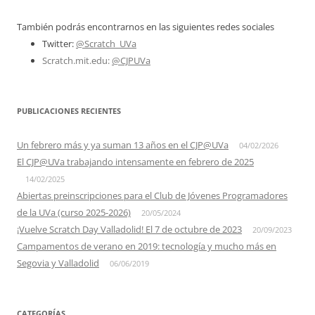
También podrás encontrarnos en las siguientes redes sociales
Twitter:
@Scratch_UVa
Scratch.mit.edu:
@CJPUVa
PUBLICACIONES RECIENTES
Un febrero más y ya suman 13 años en el CJP@UVa
04/02/2026
El CJP@UVa trabajando intensamente en febrero de 2025
14/02/2025
Abiertas preinscripciones para el Club de Jóvenes Programadores
de la UVa (curso 2025-2026)
20/05/2024
¡Vuelve Scratch Day Valladolid! El 7 de octubre de 2023
20/09/2023
Campamentos de verano en 2019: tecnología y mucho más en
Segovia y Valladolid
06/06/2019
CATEGORÍAS